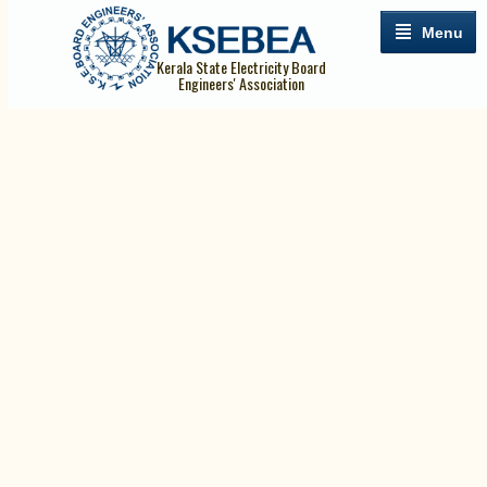
Menu
Kerala State Electricity Board
Engineers' Association