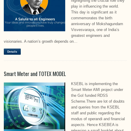
highlighting the crucial role they
play in influencing the world.
This day is significant as it
commemorates the birth
anniversary of Mokshagundam
Visvesvaraya, one of India’s
greatest engineers and
visionaries. A nation’s growth depends on…
Details
Smart Meter and TOTEX MODEL
KSEBL is implementing the
Smart Meter AMI project under
the GoI funded RDSS
Scheme.There are lot of doubts
and queries from the KSEBL
staff and public regarding the
modus of operandi and financial
aspects. Hence KSEBEA is
releasing a small booklet about