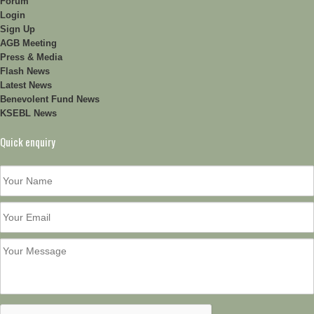
Forum
Login
Sign Up
AGB Meeting
Press & Media
Flash News
Latest News
Benevolent Fund News
KSEBL News
Quick enquiry