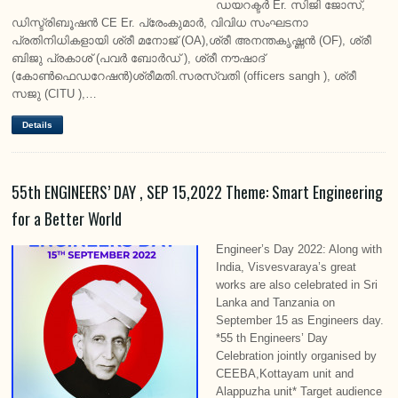
ഡയറക്ടർ Er. സിജി ജോസ്,
ഡിസ്ട്രിബൂഷൻ CE Er. പ്രേംകുമാർ, വിവിധ സംഘടനാ
പ്രതിനിധികളായി ശ്രീ മനോജ്‌ (OA),ശ്രീ അനന്തകൃഷ്ണൻ (OF), ശ്രീ
ബിജു പ്രകാശ് (പവർ ബോർഡ്‌ ), ശ്രീ നൗഷാദ്
(കോൺഫെഡറേഷൻ)ശ്രീമതി.സരസ്വതി (officers sangh ), ശ്രീ
സജു (CITU ),…
Details
55th ENGINEERS’ DAY , SEP 15,2022 Theme: Smart Engineering
for a Better World
Engineer’s Day 2022: Along with
India, Visvesvaraya’s great
works are also celebrated in Sri
Lanka and Tanzania on
September 15 as Engineers day.
*55 th Engineers’ Day
Celebration jointly organised by
CEEBA,Kottayam unit and
Alappuzha unit* Target audience