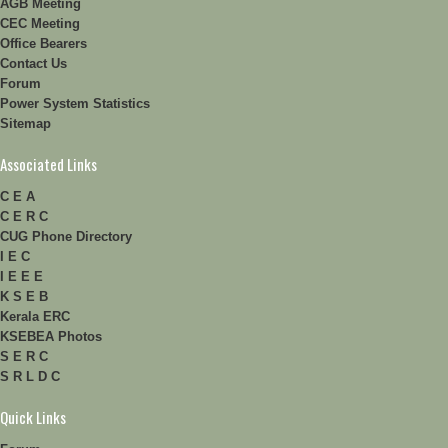
AGB Meeting
CEC Meeting
Office Bearers
Contact Us
Forum
Power System Statistics
Sitemap
Associated Links
C E A
C E R C
CUG Phone Directory
I E C
I E E E
K S E B
Kerala ERC
KSEBEA Photos
S E R C
S R L D C
Quick Links