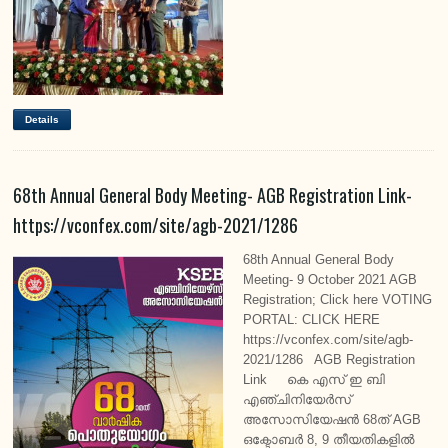
Details
68th Annual General Body Meeting- AGB Registration Link-
https://vconfex.com/site/agb-2021/1286
68th Annual General Body
Meeting- 9 October 2021 AGB
Registration; Click here VOTING
PORTAL: CLICK HERE
https://vconfex.com/site/agb-
2021/1286 AGB Registration
Link കെ എസ് ഇ ബി
എഞ്ചിനിയേർസ്
അസോസിയേഷൻ 68ത് AGB
ഒക്ടോബർ 8, 9 തീയതികളിൽ