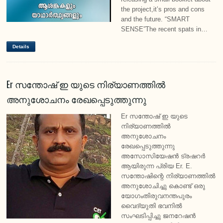
the project,it’s pros and cons
and the future. “SMART
SENSE”The recent spats in…
Details
Er സന്തോഷ് ഇ യുടെ നിര്യാണത്തിൽ
അനുശോചനം രേഖപ്പെടുത്തുന്നു
Er സന്തോഷ് ഇ യുടെ
നിര്യാണത്തിൽ
അനുശോചനം
രേഖപ്പെടുത്തുന്നു
അസോസിയേഷൻ ട്രഷറർ
ആയിരുന്ന പ്രിയ Er. E.
സന്തോഷിന്റെ നിര്യാണത്തിൽ
അനുശോചിച്ചു കൊണ്ട് ഒരു
യോഗംതിരുവനന്തപുരം
വൈദ്യുതി ഭവനിൽ
സംഘടിപ്പിച്ചു ജനറേഷൻ