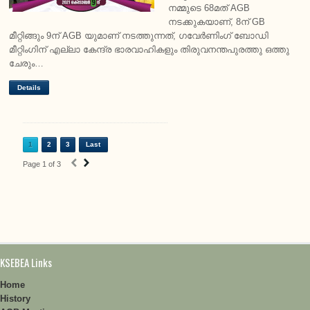
നമ്മുടെ 68മത് AGB
നടക്കുകയാണ്, 8ന് GB
മീറ്റിങ്ങും 9ന് AGB യുമാണ് നടത്തുന്നത്, ഗവേർണിംഗ് ബോഡി
മീറ്റിംഗിന് എല്ലാ കേന്ദ്ര ഭാരവാഹികളും തിരുവനന്തപുരത്തു ഒത്തു
ചേരും…
Details
1
2
3
Last
‹
›
Page 1 of 3
KSEBEA Links
Home
History